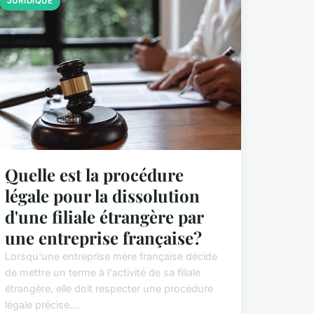
JURIDIQUE
Quelle est la procédure
légale pour la dissolution
d'une filiale étrangère par
une entreprise française?
Lorsqu'une entreprise mère française décide
de mettre un terme à l'activité de sa filiale
étrangère, elle doit respecter une procédure
légale précise....