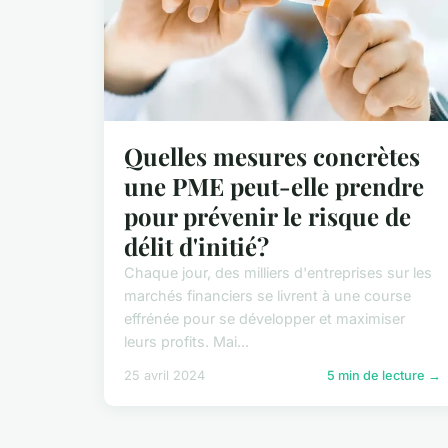
Quelles mesures concrètes
une PME peut-elle prendre
pour prévenir le risque de
délit d'initié?
Chaque jour, des milliers d'entreprises sur les
marchés financiers se livrent à une course
effrénée pour se développer et maximiser
leurs profits. Mai...
25 avril 2024
5 min de lecture →