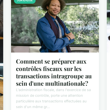
JURIDIQUE
Comment se préparer aux
contrôles fiscaux sur les
transactions intragroupe au
sein d'une multinationale?
L'administration fiscale, dans l'exercice de sa
mission de contrôle, porte une attention
particulière aux transactions effectuées au
sein d'un même gr...