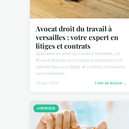
Avocat droit du travail à
versailles : votre expert en
litiges et contrats
Spécialisé en droit du travail à Versailles, Le
Bouard Avocats accompagne employeurs et
salariés face aux litiges et contrats complexes.
Licenciements...
25 juin 2025
7 min de lecture →
JURIDIQUE