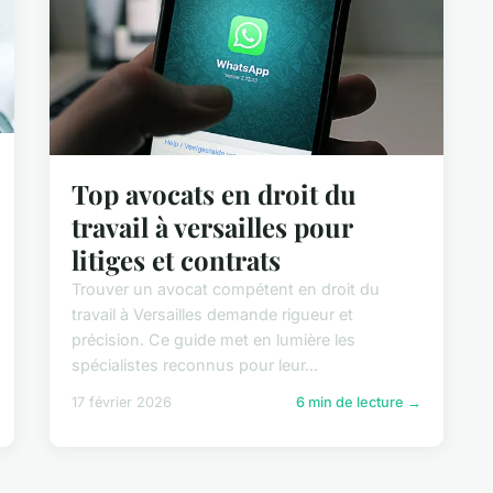
Top avocats en droit du
travail à versailles pour
litiges et contrats
Trouver un avocat compétent en droit du
travail à Versailles demande rigueur et
précision. Ce guide met en lumière les
spécialistes reconnus pour leur...
17 février 2026
6 min de lecture →