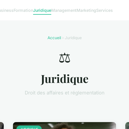
usiness
Formation
Juridique
Management
Marketing
Services
Accueil
› Juridique
⚖️
Juridique
Droit des affaires et réglementation