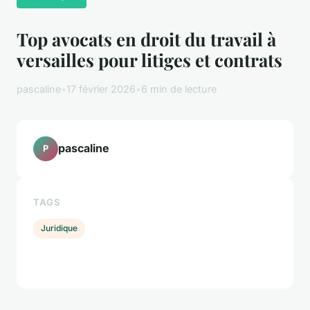
Top avocats en droit du travail à
versailles pour litiges et contrats
pascaline
•
17 février 2026
•
6 min de lecture
pascaline
P
TAGS
Juridique