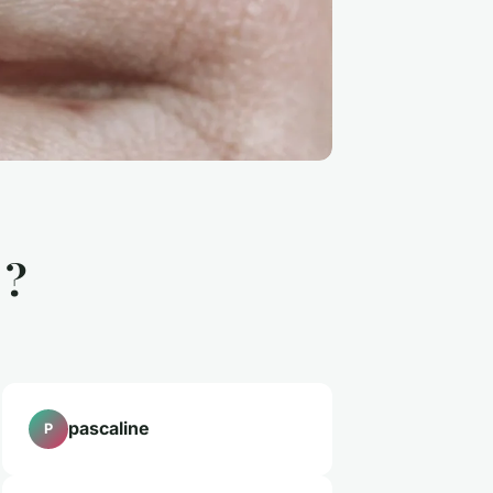
 ?
pascaline
P