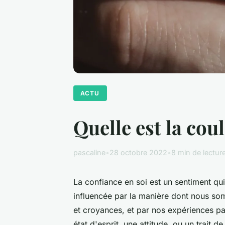
ACTU
Quelle est la cou
pascaline
•
28 octobre 2022
•
8 min de lectur
La confiance en soi est un sentiment qui
influencée par la manière dont nous som
et croyances, et par nos expériences p
état d'esprit, une attitude, ou un trait d