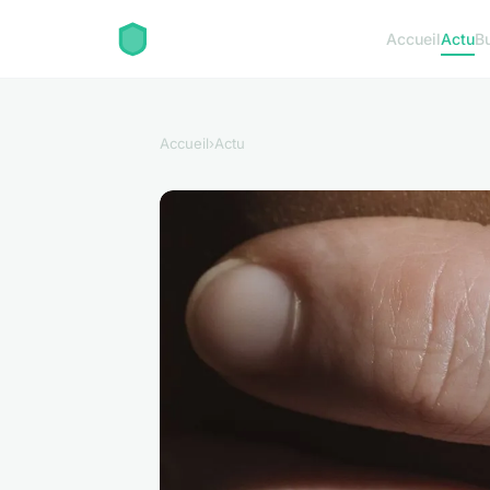
Accueil
Actu
B
Accueil
›
Actu