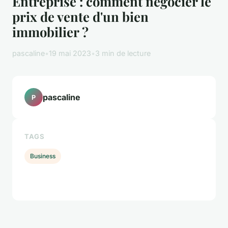
Entreprise : comment négocier le
prix de vente d'un bien
immobilier ?
pascaline
•
19 mai 2023
•
3 min de lecture
pascaline
P
TAGS
Business