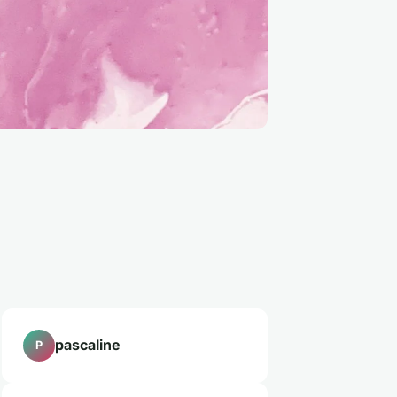
pascaline
P