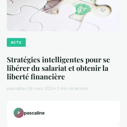
ACTU
Stratégies intelligentes pour se
libérer du salariat et obtenir la
liberté financière
pascaline
•
26 mars 2024
•
3 min de lecture
pascaline
P